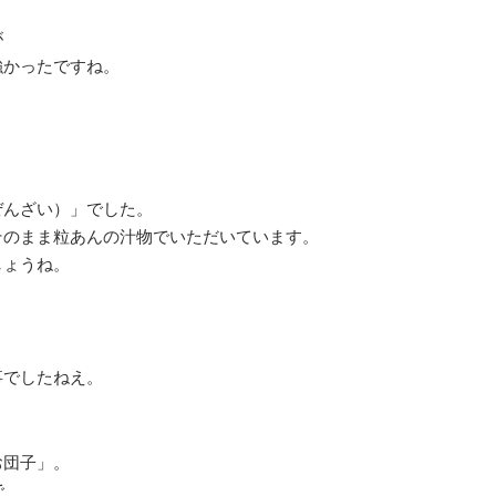
が
強かったですね。
ぜんざい）」でした。
そのまま粒あんの汁物でいただいています。
しょうね。
事でしたねえ。
お団子」。
で