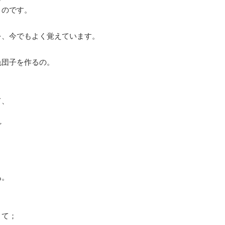
くのです。
を、今でもよく覚えています。
色団子を作るの。
て、
ど
あ。
くて；