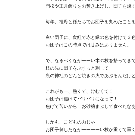
門松や正月飾りをお焚き上げし、団子を焼
毎年、祖母と孫たちでお団子を丸めたこと
白い団子に、食紅で赤と緑の色を付けて３
お団子はこの時点では甘みはありません。
で、なるべくながーーい木の枝を拾ってき
枝の先に団子をぶすっと刺して
裏の神社のどんど焼きの火であぶるんだけ
これがもー、熱くて、けむくて！
お団子は焦げてバリバリになって！
焦げて苦いから お砂糖まぶして食べたな
しかも、こどもの力じゃ
お団子刺したながーーーーい枝が重くて重