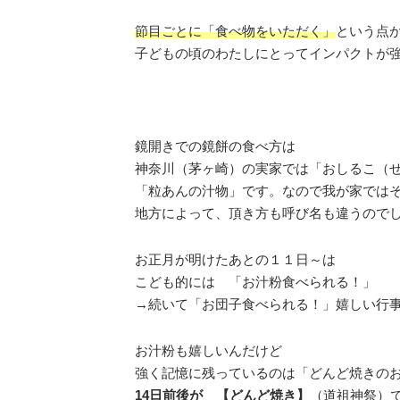
節目ごとに「食べ物をいただく」
という点
子どもの頃のわたしにとってインパクトが
鏡開きでの鏡餅の食べ方は
神奈川（茅ヶ崎）の実家では「おしるこ（
「粒あんの汁物」です。なので我が家では
地方によって、頂き方も呼び名も違うので
お正月が明けたあとの１１日～は
こども的には 「お汁粉食べられる！」
→続いて「お団子食べられる！」嬉しい行
お汁粉も嬉しいんだけど
強く記憶に残っているのは「どんど焼きの
14日前後が 【どんど焼き】
（道祖神祭）