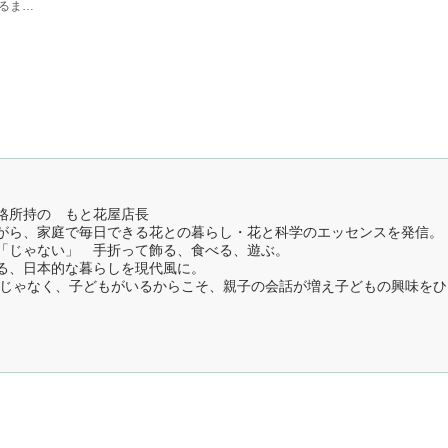
るまで
く 知
格所持の もと花屋店長
がら、家庭で毎日できる花との暮らし・花と科学のエッセンスを発信。
「じゃない」 手折って飾る、食べる、遊ぶ。
る、日本的な暮らしを現代風に。
 じゃなく、子どもがいるからこそ、親子の会話が増え子どもの興味を