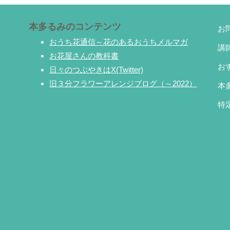
本多るみのコンテンツ
お
おうち花通信～花のあるおうちメルマガ
講
お花屋さんの教科書
お
日々のつぶやきはX(Twitter)
旧３分フラワーアレンジブログ（～2022）
本
特