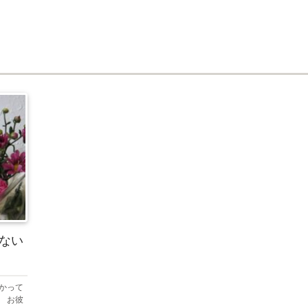
ない
かって
 お彼