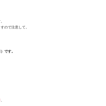
す。
ますので注意して。
）
日）です。
。
日
、