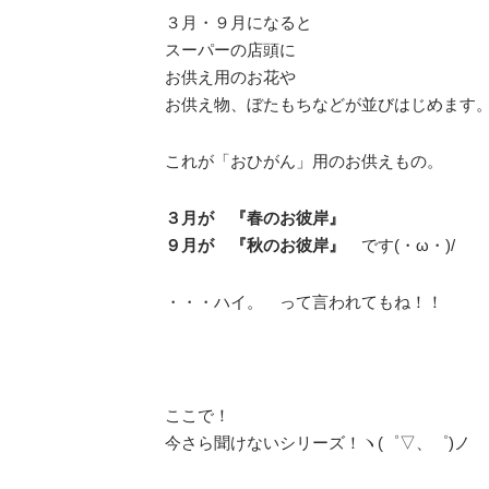
３月・９月になると
スーパーの店頭に
お供え用のお花や
お供え物、ぼたもちなどが並びはじめます
これが「おひがん」用のお供えもの。
３月が 『春のお彼岸』
９月が 『秋のお彼岸』
です(・ω・)/
・・・ハイ。 って言われてもね！！
ここで！
今さら聞けないシリーズ！ヽ(゜▽、゜)ノ