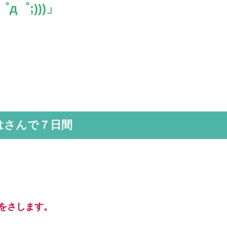
д゜;)))」
はさんで７日間
をさします。