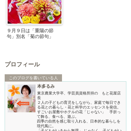
９月９日は「重陽の節
句」別名「菊の節句」
プロフィール
このブログを書いている人
本多るみ
東京農業大学卒、学芸員資格所持の もと花屋店
長
２人の子どもの育児をしながら、家庭で毎日でき
る花との暮らし・花と科学のエッセンスを発信。
すごいお屋敷やホテルの花「じゃない」 手折っ
て飾る、食べる、遊ぶ。
四季の自然を感じ取り入れる、日本的な暮らしを
現代風に。
「子どもがいるから無理」 じゃなく、子どもがい