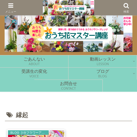
花をもっと手軽に、もっと楽しく。
メニュー
検索
ごあんない
動画レッスン
ABOUT
LESSON
受講生の変化
ブログ
VOICE
BLOG
お問合せ
CONTACT
縁起
BLOG ３分フラワーアレンジ