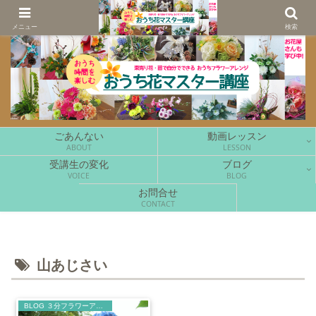
花をもっと手軽に、もっと楽しく。
メニュー
検索
ごあんない
動画レッスン
ABOUT
LESSON
受講生の変化
ブログ
VOICE
BLOG
お問合せ
CONTACT
山あじさい
BLOG ３分フラワーアレンジ