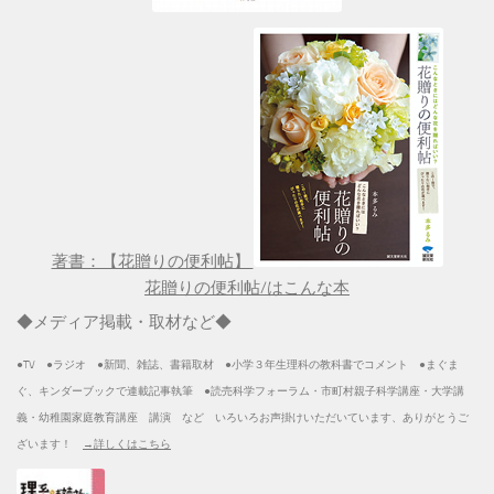
著書：【花贈りの便利帖】
花贈りの便利帖/はこんな本
◆メディア掲載・取材など◆
●TV ●ラジオ ●新聞、雑誌、書籍取材 ●小学３年生理科の教科書でコメント ●まぐま
ぐ、キンダーブックで連載記事執筆 ●読売科学フォーラム・市町村親子科学講座・大学講
義・幼稚園家庭教育講座 講演 など いろいろお声掛けいただいています、ありがとうご
ざいます！
→詳しくはこちら