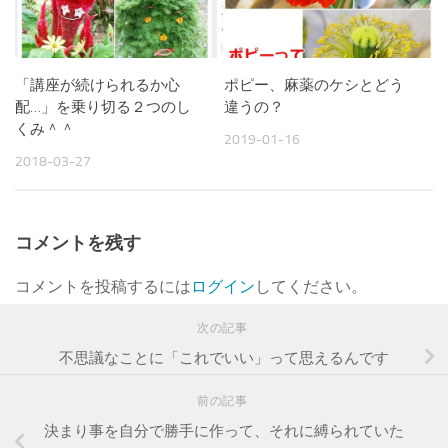
「講座が続けられるか心
ポピー、麻薬のケシとどう
配…」を乗り切る２つのし
違うの？
くみ＾＾
2019-01-16
2018-03-27
コメントを残す
コメントを投稿するには
ログイン
してください。
次の記事
不思議なことに「これでいい」って思えるんです
前の記事
決まり事を自分で勝手に作って、それに縛られていた