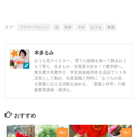
タグ:
フラワーアレンジ
花
簡単
３分
おうち
家庭
本多るみ
おうち花マイスター。 育てた植物を食べて飾るおう
ちで育ち、生きもの・生態系大好き！で農学部へ。
東京農大卒農学士・学芸員資格所持 生花店で１１年
店長として勤め、出産退職と同時に「おうちの花」
を家庭に伝える活動を始める。「家庭と科学」の家
庭教育講座・講演も。
おすすめ
0
0