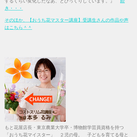
するくらい変化したなあ、とびっくりしています。』
続
き・・・
そのほか、【おうち花マスター講座】受講生さんの作品や声
はこちら＾＾
もと花屋店長・東京農業大学卒・博物館学芸員資格を持つ
「おうち花マイスター」 ２児の母。 子どもを育てる母と